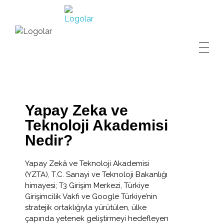
Yapay Zeka ve Teknoloji Akademisi
Akademi Hakkında
Programlar
Yapay Zeka ve
Yapay Zeka Eğitim Programı
Başvuru
Teknoloji Akademisi
Nedir?
Veri Bilimi Eğitim Programı
SSS
Low Code/ No Code Eğitim Programı
Yapay Zekâ ve Teknoloji Akademisi
İletişim
(YZTA), T.C. Sanayi ve Teknoloji Bakanlığı
himayesi; T3 Girişim Merkezi, Türkiye
Girişimcilik Vakfı ve Google Türkiye’nin
stratejik ortaklığıyla yürütülen, ülke
çapında yetenek geliştirmeyi hedefleyen