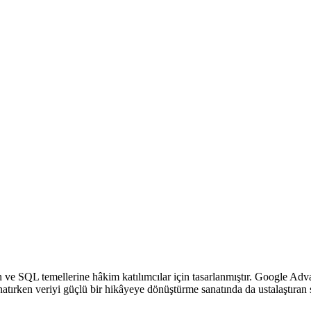
 ve SQL temellerine hâkim katılımcılar için tasarlanmıştır. Google Adva
onatırken veriyi güçlü bir hikâyeye dönüştürme sanatında da ustalaştıran